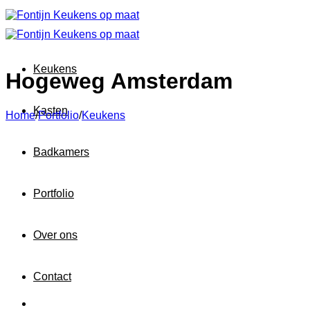
Ga
naar
inhoud
Keukens
Hogeweg Amsterdam
Kasten
Home
/
Portfolio
/
Keukens
Badkamers
Portfolio
Over ons
Contact